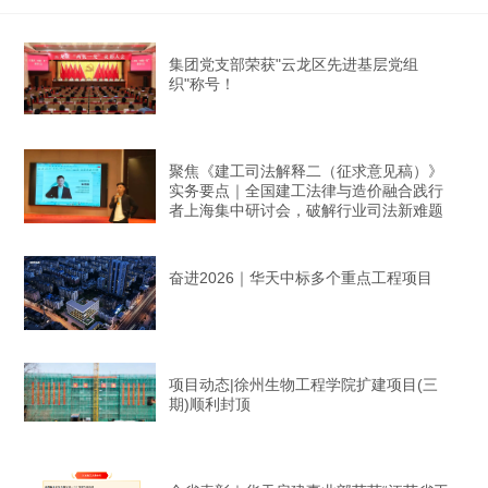
集团党支部荣获"云龙区先进基层党组
织"称号！
聚焦《建工司法解释二（征求意见稿）》
实务要点｜全国建工法律与造价融合践行
者上海集中研讨会，破解行业司法新难题
奋进2026｜华天中标多个重点工程项目
项目动态|徐州生物工程学院扩建项目(三
期)顺利封顶