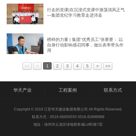
行走的党课|在沉浸式党课中激荡清风正气
—集团党纪学习教育走进沛县
榜样的力量 | 集团“优秀员工”张赛赛： 以
自身行动影响感召同事，做出表率带头作
用
<<
<
1
2
3
4
5
>
>>
华天产业
工程案例
联系方式
Copyright © 2019 江苏华天建设集团有限公司 All Rights Reserved.
联系方式：
0516-66656555
0516-83998988
地址：徐州市云龙区绿地商务城LoftD座7层