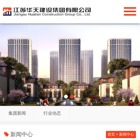
集团新闻
行业动态
新闻中心
首页
>
新闻中心